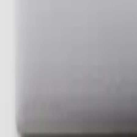
Nos agences
Nos références
Le blog
Prenez rendez-vous