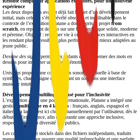
Refonte complète d’applications existantes, pour une nouvelle 
expérience
Les deux dispositifs avaient déjà fait l’objet d’un développement 
initial, mais celui-ci s’était révélé obsolète et inutilisable dans le 
contexte de l’exposition. Platane a donc repris le projet 
from 
scratch
, en repartant de zéro sur une base technique solide, moderne 
et pérenne. Objectif : redonner vie à ces expériences interactives en 
les rendant plus accessibles, plus performantes et mieux adaptées au 
jeune public.
Dessine des signes
 permet aux enfants de transformer des mots en 
dessins pour imaginer un drapeau émotionnel.
Unissons
 propose une composition sonore et visuelle à base de 
symboles, chaque signe déclenchant un son dans une interface 
musicale intuitive.
Développement multilingue pensé pour l’inclusivité
L’exposition ayant une portée internationale, Platane a intégré une 
gestion 
multilingue en 4 langues
 : français, anglais, espagnol et 
italien.
La langue est ici choisie manuellement par l’utilisateur, dès le 
début de l’expérience, afin de garantir une approche inclusive, 
respectueuse de la diversité des publics.
Les contenus sont stockés dans des fichiers indépendants, traduits 
manuellement pour assurer une qualité irréprochable et une parfaite 