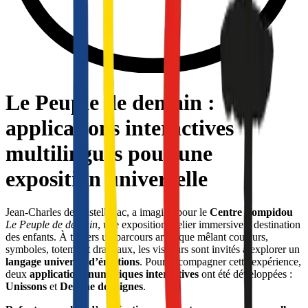
Le Peuple de demain :
applications interactives
multilingues pour une
exposition universelle
Jean-Charles de Castelbajac, a imaginé pour le 
Centre Pompidou 
Le Peuple de demain
, une exposition-atelier immersive à destination 
des enfants. À travers un parcours artistique mêlant couleurs, 
symboles, totems et drapeaux, les visiteurs sont invités à explorer un 
langage universel d’émotions
. Pour accompagner cette expérience, 
deux 
applications numériques interactives
 ont été développées : 
Unissons
 et 
Dessine des signes
.