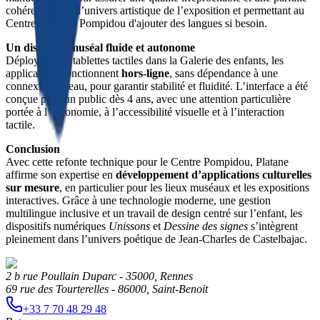
cohérence avec l’univers artistique de l’exposition et permettant au 
Centre Georges Pompidou d'ajouter des langues si besoin.
Un dispositif muséal fluide et autonome
Déployées sur tablettes tactiles dans la Galerie des enfants, les 
applications fonctionnent 
hors-ligne
, sans dépendance à une 
connexion réseau, pour garantir stabilité et fluidité. L’interface a été 
conçue pour un public dès 4 ans, avec une attention particulière 
portée à l’ergonomie, à l’accessibilité visuelle et à l’interaction 
tactile.
Conclusion
Avec cette refonte technique pour le Centre Pompidou, Platane 
affirme son expertise en 
développement d’applications culturelles 
sur mesure
, en particulier pour les lieux muséaux et les expositions 
interactives. Grâce à une technologie moderne, une gestion 
multilingue inclusive et un travail de design centré sur l’enfant, les 
dispositifs numériques 
Unissons
 et 
Dessine des signes
 s’intègrent 
pleinement dans l’univers poétique de Jean-Charles de Castelbajac.
2 b rue Poullain Duparc - 35000, Rennes
69 rue des Tourterelles - 86000, Saint-Benoit
+33 7 70 48 29 48