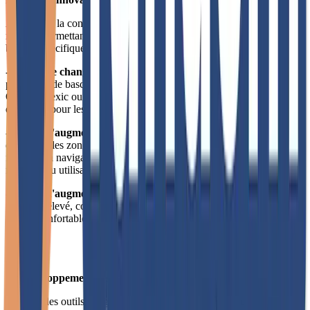
Au-delà de la conformité technique, nous avons intégré trois outils 
majeurs permettant aux utilisateurs d'adapter l'interface à leurs 
besoins spécifiques :
- L'outil de changement de police pour dyslexiques
 offre la 
possibilité de basculer vers des polices spécialement conçues comme 
OpenDyslexic ou Lexie, réduisant significativement les difficultés 
de lecture pour les 8% de la population touchée par des troubles dys.
- L'outil d'augmentation de la taille des boutons
 permet 
d'agrandir les zones cliquables jusqu'à 150% de leur taille initiale, 
facilitant la navigation pour les personnes ayant des difficultés 
motrices ou utilisant le site sur mobile.
- L'outil d'augmentation des contrastes
 propose plusieurs modes : 
contraste élevé, contraste inversé et mode nuit, permettant une 
lecture confortable même en cas de déficience visuelle ou de fatigue 
oculaire.
Un développement respectueux des standards externes
Au-delà des outils intégrés, le site a été conçu pour être 