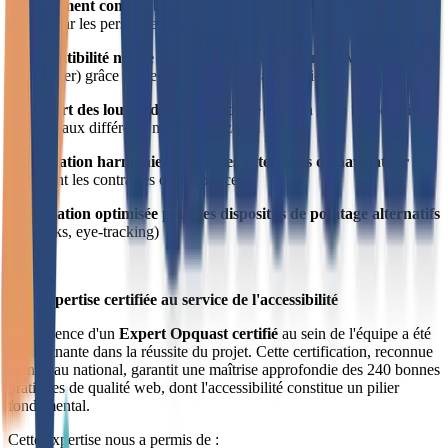
parfaitement compatible avec les outils d'assistance externes
utilisés par les personnes en situation de handicap :
- Compatibilité native avec les lecteurs d'écran
 (JAWS, NVDA, 
VoiceOver) grâce à une structure ARIA appropriée
- Support des loupes d'écran
 avec une mise en page fluide qui 
s'adapte aux différents niveaux de zoom
- Intégration harmonieuse avec les extensions de navigateur
modifiant les contrastes ou les polices
- Navigation optimisée pour les dispositifs de pointage alternatifs
(joysticks, eye-tracking)
Une expertise certifiée au service de l'accessibilité
La présence d'un 
Expert Opquast certifié
 au sein de l'équipe a été 
déterminante dans la réussite du projet. Cette certification, reconnue 
au niveau national, garantit une maîtrise approfondie des 240 bonnes 
pratiques de qualité web, dont l'accessibilité constitue un pilier 
fondamental.
Cette expertise nous a permis de :