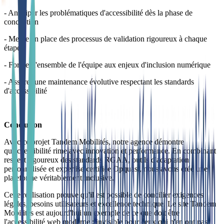
- Anticiper les problématiques d'accessibilité dès la phase de 
conception
- Mettre en place des processus de validation rigoureux à chaque 
étape
- Former l'ensemble de l'équipe aux enjeux d'inclusion numérique
- Assurer une maintenance évolutive respectant les standards 
d'accessibilité
Conclusion
Avec ce projet Tandem Mobilités, notre agence démontre 
qu'accessibilité rime avec innovation et performance. En combinant 
respect rigoureux des standards RGAA, outils d'adaptation 
personnalisée et expertise certifiée Opquast, nous avons créé une 
plateforme véritablement inclusive.
Cette réalisation prouve qu'il est possible de concilier exigences 
légales, besoins utilisateurs et excellence technique. Le site Tandem 
Mobilités est aujourd'hui un exemple de ce que doit être 
l'accessibilité web moderne : invisible pour ceux qui n'en ont pas 