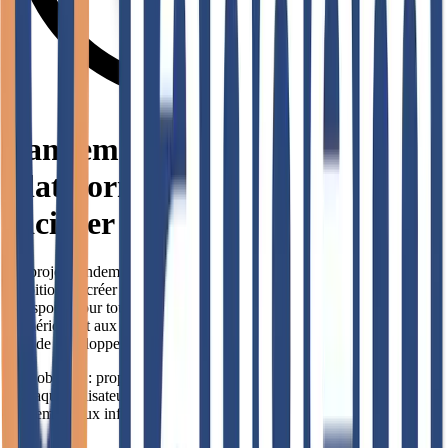
Tandem Mobilités : une
plateforme accessible pour
faciliter l'accès aux transports
Le projet Tandem Mobilités, porté par ALEC et WeKer, avait pour 
ambition de créer une plateforme numérique facilitant l'accès aux 
transports pour tous les publics. Face aux enjeux d'inclusion 
numérique et aux obligations légales du RGAA, Platane a relevé le 
défi de développer un site exemplaire en matière d'accessibilité.
Son objectif : proposer une interface intuitive et inclusive, permettant 
à chaque utilisateur, quelles que soient ses capacités, d'accéder 
facilement aux informations sur les solutions de mobilité disponibles.