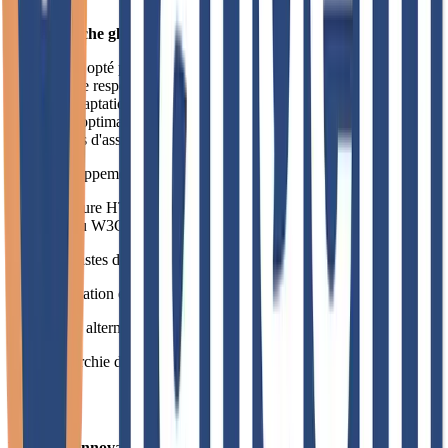
Une approche globale de l'accessibilité web
Nous avons opté pour une stratégie d'accessibilité à deux niveaux, 
combinant le respect strict des standards RGAA avec l'intégration 
d'outils d'adaptation personnalisée. Cette approche garantit une 
expérience optimale pour tous les utilisateurs, qu'ils utilisent des 
technologies d'assistance ou non.
Côté développement, l'équipe a mis en place :
- Une structure HTML sémantique rigoureuse respectant les 
standards du W3C
- Des contrastes de couleurs conformes aux niveaux AA des WCAG
- Une navigation entièrement accessible au clavier
- Des textes alternatifs pertinents pour toutes les images
- Une hiérarchie de titres logique facilitant la navigation par lecteur 
d'écran
Des outils innovants pour une accessibilité personnalisée