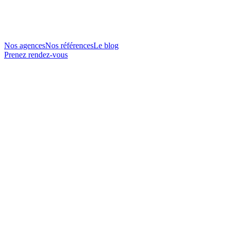
Nos agences
Nos références
Le blog
Prenez rendez-vous