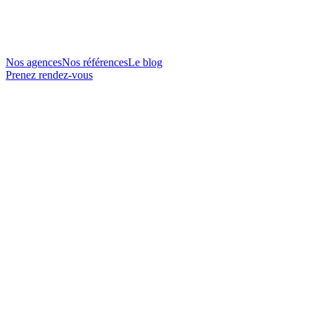
Nos agences
Nos références
Le blog
Prenez rendez-vous