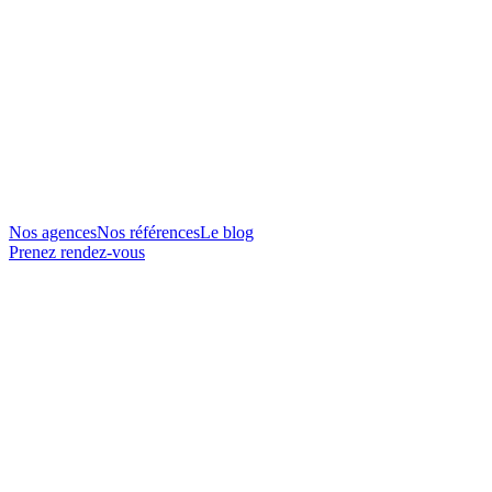
Nos agences
Nos références
Le blog
Prenez rendez-vous