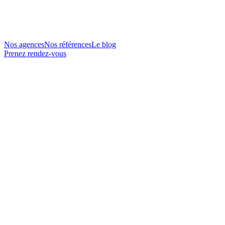
Nos agences
Nos références
Le blog
Prenez rendez-vous