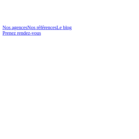
Nos agences
Nos références
Le blog
Prenez rendez-vous