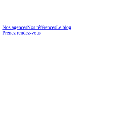
Nos agences
Nos références
Le blog
Prenez rendez-vous