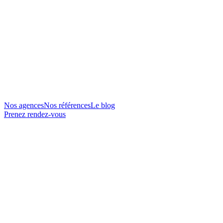
Nos agences
Nos références
Le blog
Prenez rendez-vous