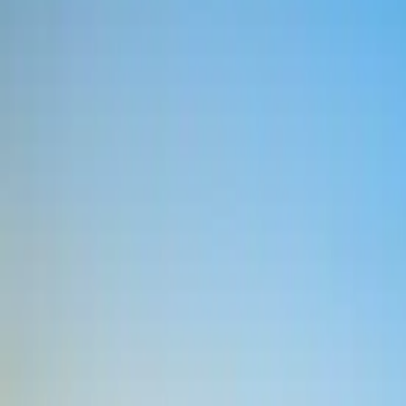
Nos agences
Nos références
Le blog
Prenez rendez-vous